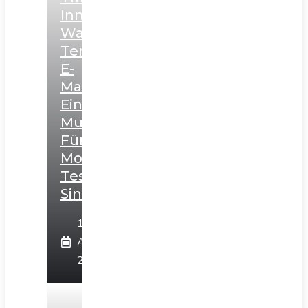
Innovation:
Warum
Temporäre
E-
Mails
Ein
Muss
Für
Moderne
Testumgebungen
Sind
16.
April
2025