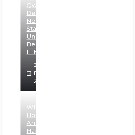
Qwen:
Der
Neue
Star
Unter
Den
LLMs
23.
Februar
2025
WLAN-
Hotspots
Am
Hamburger