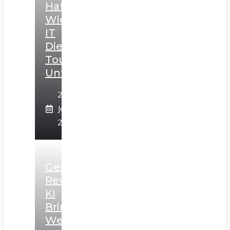
Hafen:
Wie
IT
Die
Tourismusbranche
Unterstützt
28.
Januar
2025
GenCast:
Revolutionäre
KI
Bringt
Wettervorhersagen