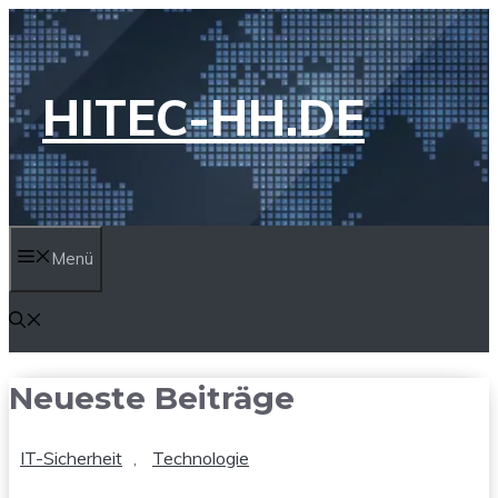
Zum
Inhalt
springen
HITEC-HH.DE
Menü
Neueste Beiträge
IT-Sicherheit
,
Technologie